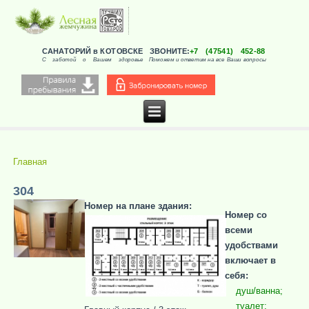
САНАТОРИЙ в КОТОВСКЕ
ЗВОНИТЕ:
+7 (47541) 452-88
С заботой о Вашем здоровье
Поможем и ответим на все Ваши вопросы
Главная
Вы здесь
304
Номер на плане здания:
Номер со
всеми
удобствами
включает в
себя:
душ/ванна;
туалет;