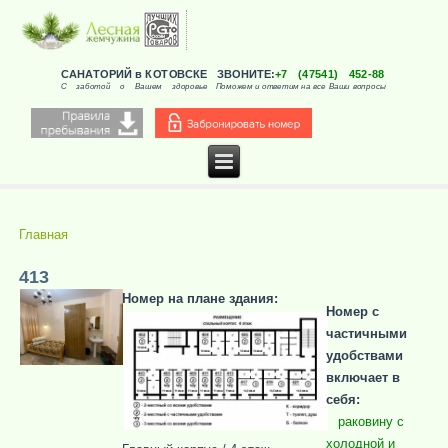
САНАТОРИЙ в КОТОВСКЕ
ЗВОНИТЕ:
+7 (47541) 452-88
С заботой о Вашем здоровье
Поможем и ответим на все Ваши вопросы
Главная
Вы здесь
413
Номер на плане здания:
Номер с
частичными
удобствами
включает в
себя:
раковину с
холодной и