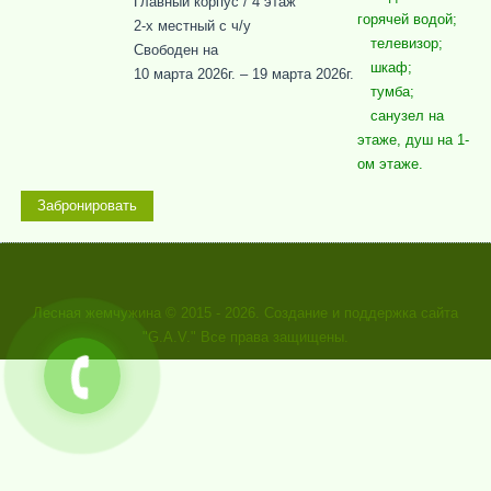
Главный корпус / 4 этаж
горячей водой;
2-x местный c ч/у
телевизор;
Свободен на
шкаф;
10 марта 2026г. – 19 марта 2026г.
тумба;
санузел на
этаже, душ на 1-
ом этаже.
Забронировать
Лесная жемчужина
© 2015 - 2026. Создание и поддержка сайта
"G.A.V." Все права защищены.