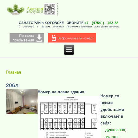
САНАТОРИЙ в КОТОВСКЕ
ЗВОНИТЕ:
+7 (47541) 452-88
С заботой о Вашем здоровье
Поможем и ответим на все Ваши вопросы
Главная
Вы здесь
206л
Номер на плане здания:
Номер со
всеми
удобствами
включает в
себя:
душ/ванна;
туалет;