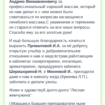
Андрею Вениаминовичу
за
профессиональный хороший массаж, который
он нам делал и с ним можно было
советоваться по вопросам касающимся
лечебного массажа.С уважением и терпением
он старался отвечать на все наши вопросы,
Спасибо ему за его золотые руки!
И ещё большую благодарность хочеться
выразить
Проваловой И.А.
за её доброту,
открытую улыбку и доброжелательное
отношение к нам и медсёстрам,работающим
в кабинетах лазеротерапии, ингаляции,
ароматерапии, процедурного кабинета
Шеришориной Н.
и
Михневой И.
, приходили
даже к нам в комнату когда (Крюкова Л.П.)
заболела и делали уколы.
Живи и здравствуй долго-долго "Лесная
жемчужина"
г.Моршанск бывшие преподователи ныне