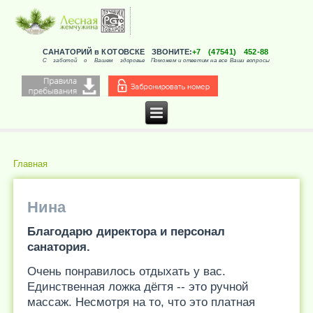
САНАТОРИЙ в КОТОВСКЕ
ЗВОНИТЕ:
+7 (47541) 452-88
С заботой о Вашем здоровье
Поможем и ответим на все Ваши вопросы
Главная
Вы здесь
Нина
Благодарю директора и персонал
санатория.
Очень понравилось отдыхать у вас.
Единственная ложка дёгтя -- это ручной
массаж. Несмотря на то, что это платная