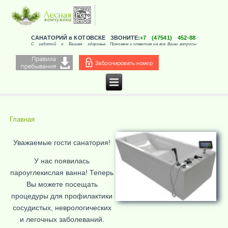
САНАТОРИЙ в КОТОВСКЕ
ЗВОНИТЕ:
+7 (47541) 452-88
С заботой о Вашем здоровье
Поможем и ответим на все Ваши вопросы
Главная
Вы здесь
Уважаемые гости санатория!
У нас появилась
пароуглекислая ванна! Теперь
Вы можете посещать
процедуры для профилактики
сосудистых, неврологических
и легочных заболеваний.