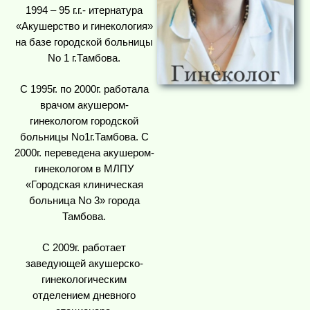
1994 – 95 г.г.- итернатура
«Акушерство и гинекология»
на базе городской больницы
No 1 г.Тамбова.
С 1995г. по 2000г. работала
врачом акушером-
гинекологом городской
больницы No1г.Тамбова. С
2000г. переведена акушером-
гинекологом в МЛПУ
«Городская клиническая
больница No 3» города
Тамбова.
С 2009г. работает
заведующей акушерско-
гинекологическим
отделением дневного