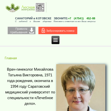
САНАТОРИЙ в КОТОВСКЕ
ЗВОНИТЕ:
+7 (47541) 452-88
С заботой о Вашем здоровье
Поможем и ответим на все Ваши вопросы
Главная
Вы здесь
Врач-гинеколог Михайлова
Татьяна Викторовна, 1971
года рождения, окончила в
1994 году Саратовский
медицинский университет по
специальности «Лечебное
дело».